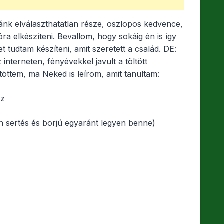
ánk elválaszthatatlan része, oszlopos kedvence,
ra elkészíteni. Bevallom, hogy sokáig én is így
 tudtam készíteni, amit szeretett a család. DE:
interneten, fényévekkel javult a töltött
töttem, ma Neked is leírom, amit tanultam:
oz
n sertés és borjú egyaránt legyen benne)