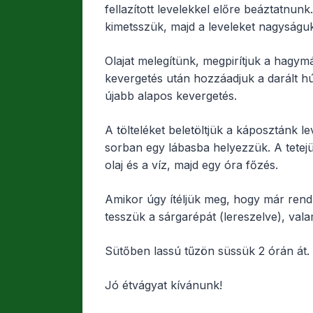
fellazított levelekkel előre beáztatnun
kimetsszük, majd a leveleket nagyságu
Olajat melegítünk, megpirítjuk a hagymá
kevergetés után hozzáadjuk a darált hú
újabb alapos kevergetés.
A tölteléket beletöltjük a káposztánk le
sorban egy lábasba helyezzük. A tetej
olaj és a víz, majd egy óra főzés.
Amikor úgy ítéljük meg, hogy már rend
tesszük a sárgarépát (lereszelve), valam
Sütőben lassú tűzön süssük 2 órán át.
Jó étvágyat kívánunk!