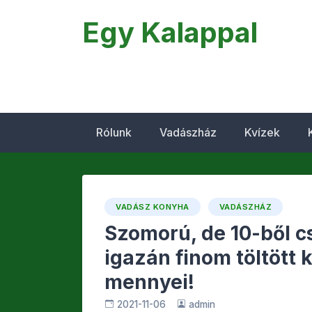
Egy Kalappal
Rólunk
Vadászház
Kvízek
VADÁSZ KONYHA
VADÁSZHÁZ
Szomorú, de 10-ből c
igazán finom töltött k
mennyei!
2021-11-06
admin