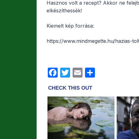
Hasznos volt a recept? Akkor ne felejts
elkészíthessék!
Kiemelt kép forrása:
https://www.mindmegette.hu/hazias-tol
F
T
E
O
a
w
m
s
c
itt
ail
s
e
er
z
b
a
o
m
o
e