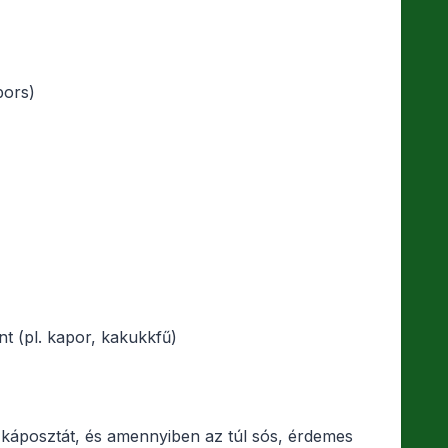
bors)
int (pl. kapor, kakukkfű)
a káposztát, és amennyiben az túl sós, érdemes