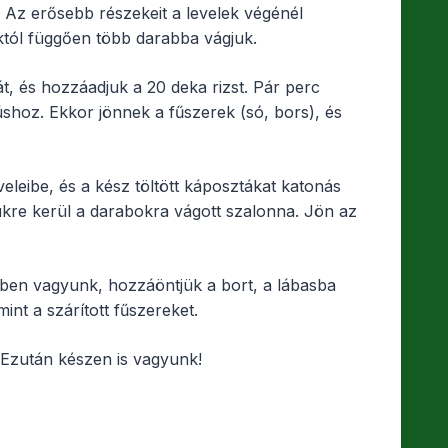
k. Az erősebb részekeit a levelek végénél
któl függően több darabba vágjuk.
t, és hozzáadjuk a 20 deka rizst. Pár perc
shoz. Ekkor jönnek a fűszerek (só, bors), és
veleibe, és a kész töltött káposztákat katonás
ükre kerül a darabokra vágott szalonna. Jön az
ben vagyunk, hozzáöntjük a bort, a lábasba
int a szárított fűszereket.
 Ezután készen is vagyunk!