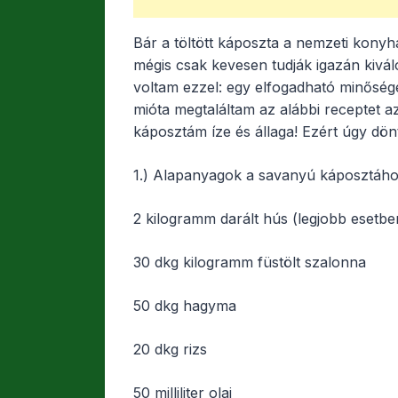
Bár a töltött káposzta a nemzeti konyh
mégis csak kevesen tudják igazán kiváló
voltam ezzel: egy elfogadható minőséget
mióta megtaláltam az alábbi receptet az 
káposztám íze és állaga! Ezért úgy dön
1.) Alapanyagok a savanyú káposztáh
2 kilogramm darált hús (legjobb esetbe
30 dkg kilogramm füstölt szalonna
50 dkg hagyma
20 dkg rizs
50 milliliter olaj