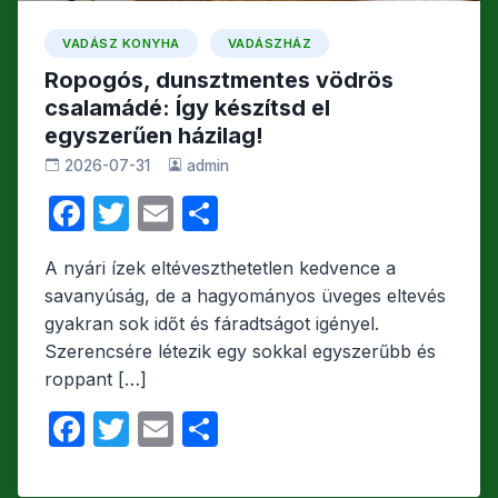
VADÁSZ KONYHA
VADÁSZHÁZ
Ropogós, dunsztmentes vödrös
csalamádé: Így készítsd el
egyszerűen házilag!
2026-07-31
admin
F
T
E
O
a
w
m
s
A nyári ízek eltéveszthetetlen kedvence a
c
itt
ail
s
savanyúság, de a hagyományos üveges eltevés
e
er
z
gyakran sok időt és fáradtságot igényel.
b
a
Szerencsére létezik egy sokkal egyszerűbb és
roppant […]
o
m
o
e
F
T
E
O
k
g
a
w
m
s