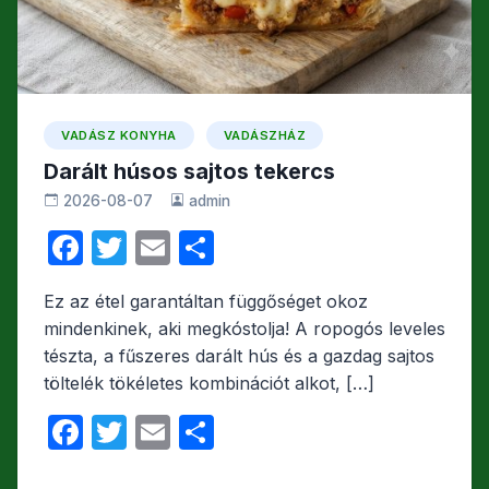
VADÁSZ KONYHA
VADÁSZHÁZ
Darált húsos sajtos tekercs
2026-08-07
admin
F
T
E
O
a
w
m
s
Ez az étel garantáltan függőséget okoz
c
itt
ail
s
mindenkinek, aki megkóstolja! A ropogós leveles
e
er
z
tészta, a fűszeres darált hús és a gazdag sajtos
b
a
töltelék tökéletes kombinációt alkot, […]
o
m
F
T
E
O
o
e
a
w
m
s