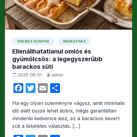
VADÁSZ KONYHA
VADÁSZHÁZ
Ellenállhatatlanul omlós és
gyümölcsös: a legegyszerűbb
barackos süti
2026-08-01
admin
F
T
E
O
a
w
m
s
Ha egy olyan süteményre vágysz, amit minimalis
c
itt
ail
s
idő alatt össze lehet dobni, mégis garantáltan
e
er
z
mindenki kedvence lesz, ez a barackos kevert
b
a
süti a tökéletes választás. […]
o
m