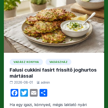
b
a
o
m
o
e
k
g
VADÁSZ KONYHA
VADÁSZHÁZ
Falusi cukkini fasírt frissítő joghurtos
mártással
2026-08-01
admin
F
T
E
O
a
w
m
s
Ha egy igazi, könnyed, mégis laktató nyári