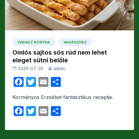
VADÁSZ KONYHA
VADÁSZHÁZ
Omlós sajtos sós rúd nem lehet
eleget sütni belőle
2026-07-29
admin
F
T
E
O
a
w
m
s
Kormányos Erzsébet fantasztikus receptje.
c
itt
ail
s
F
T
E
O
e
er
z
a
w
m
s
b
a
c
itt
ail
s
o
m