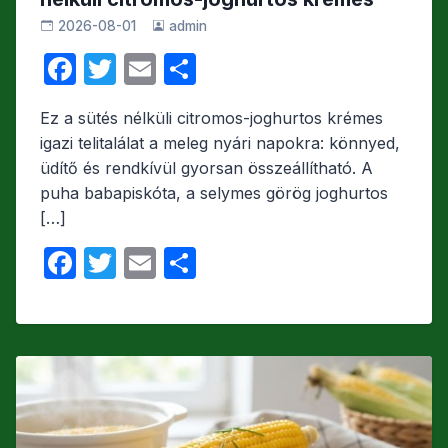
2026-08-01
admin
F
T
E
O
a
w
m
s
Ez a sütés nélküli citromos-joghurtos krémes
c
itt
ail
s
igazi telitalálat a meleg nyári napokra: könnyed,
e
er
z
üdítő és rendkívül gyorsan összeállítható. A
b
a
puha babapiskóta, a selymes görög joghurtos
[…]
o
m
o
e
F
T
E
O
k
g
a
w
m
s
c
itt
ail
s
e
er
z
b
a
o
m