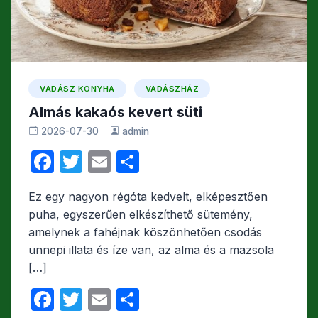
VADÁSZ KONYHA
VADÁSZHÁZ
Almás kakaós kevert süti
2026-07-30
admin
F
T
E
O
a
w
m
s
Ez egy nagyon régóta kedvelt, elképesztően
c
itt
ail
s
puha, egyszerűen elkészíthető sütemény,
e
er
z
amelynek a fahéjnak köszönhetően csodás
b
a
ünnepi illata és íze van, az alma és a mazsola
[…]
o
m
o
e
F
T
E
O