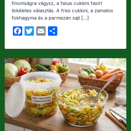
c
itt
ail
s
finomságra vágysz, a falusi cukkini fasírt
e
er
z
tökéletes választás. A friss cukkini, a zamatos
b
a
fokhagyma és a parmezán sajt […]
o
m
F
T
E
O
o
e
a
w
m
s
k
g
c
itt
ail
s
e
er
z
b
a
o
m
o
e
k
g