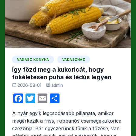
o
e
k
g
VADÁSZ KONYHA
VADÁSZHÁZ
Így főzd meg a kukoricát, hogy
tökéletesen puha és lédús legyen
2026-08-01
admin
F
T
E
O
a
w
m
s
A nyár egyik legcsodásabb pillanata, amikor
c
itt
ail
s
megérkezik a friss, roppanós csemegekukorica
e
er
z
szezonja. Bár egyszerűnek tűnik a főzése, van