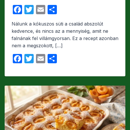
F
T
E
O
a
w
m
s
Nálunk a kókuszos süti a család abszolút
c
itt
ail
s
kedvence, és nincs az a mennyiség, amit ne
e
er
z
falnának fel villámgyorsan. Ez a recept azonban
b
a
nem a megszokott, […]
o
m
F
T
E
O
o
e
a
w
m
s
k
g
c
itt
ail
s
e
er
z
b
a
o
m
o
e
k
g