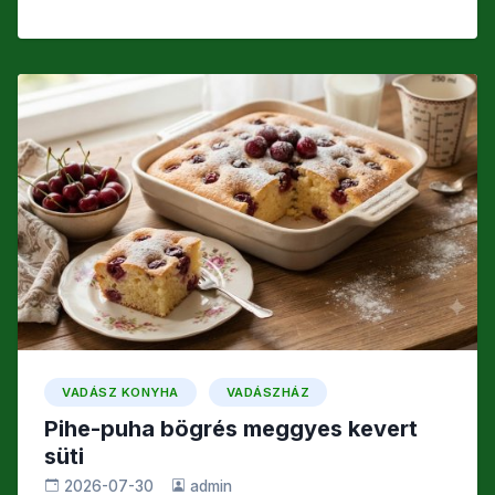
k
g
a
w
m
s
c
itt
ail
s
e
er
z
b
a
o
m
o
e
k
g
VADÁSZ KONYHA
VADÁSZHÁZ
Pihe-puha bögrés meggyes kevert
süti
2026-07-30
admin