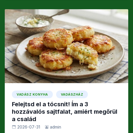
c
itt
ail
s
e
er
z
b
a
o
m
o
e
k
g
VADÁSZ KONYHA
VADÁSZHÁZ
Felejtsd el a tócsnit! Ím a 3
hozzávalós sajtfalat, amiért megőrül
a család
2026-07-31
admin