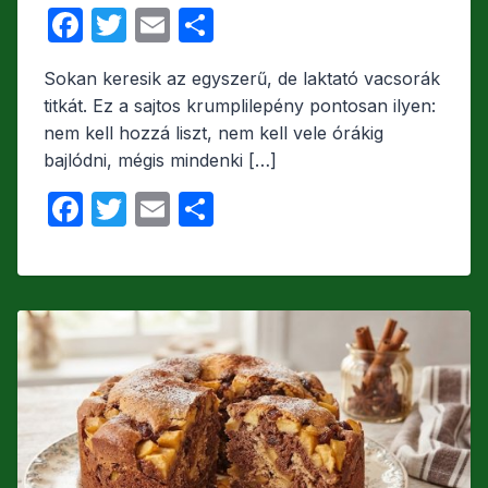
F
T
E
O
a
w
m
s
Sokan keresik az egyszerű, de laktató vacsorák
c
itt
ail
s
titkát. Ez a sajtos krumplilepény pontosan ilyen:
e
er
z
nem kell hozzá liszt, nem kell vele órákig
b
a
bajlódni, mégis mindenki […]
o
m
F
T
E
O
o
e
a
w
m
s
k
g
c
itt
ail
s
e
er
z
b
a
o
m
o
e
k
g