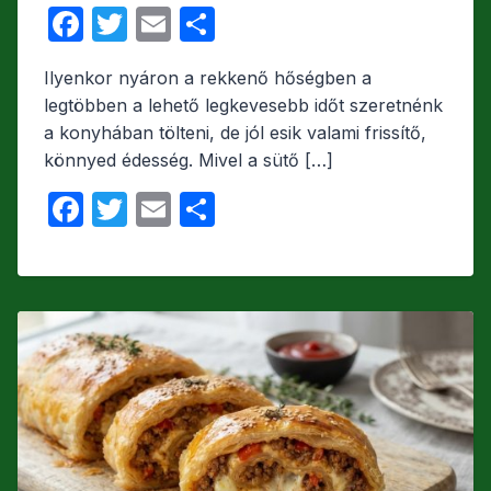
F
T
E
O
a
w
m
s
Ilyenkor nyáron a rekkenő hőségben a
c
itt
ail
s
legtöbben a lehető legkevesebb időt szeretnénk
e
er
z
a konyhában tölteni, de jól esik valami frissítő,
b
a
könnyed édesség. Mivel a sütő […]
o
m
F
T
E
O
o
e
a
w
m
s
k
g
c
itt
ail
s
e
er
z
b
a
o
m
o
e
k
g