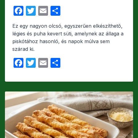
F
T
E
O
a
w
m
s
Ez egy nagyon olcsó, egyszerűen elkészíthető,
c
itt
ail
s
légies és puha kevert süti, amelynek az állaga a
e
er
z
piskótához hasonló, és napok múlva sem
b
a
szárad ki.
o
m
F
T
E
O
o
e
a
w
m
s
k
g
c
itt
ail
s
e
er
z
b
a
o
m
o
e
k
g