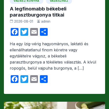
VADÁSZ KONYHA
VADÁSZHÁZ
A legfinomabb békebeli
parasztburgonya titkai
2026-08-01
admin
F
T
E
O
a
w
m
s
Ha egy ízig-vérig hagyományos, laktató és
c
itt
ail
s
ellenállhatatlanul finom köretre vagy
e
er
z
egytálételre vágysz, a békebeli
b
a
parasztburgonya a tökéletes választás. A kívül
ropogós, belül vajpuha burgonya, a […]
o
m
o
e
F
T
E
O
k
g
a
w
m
s
c
itt
ail
s
e
er
z