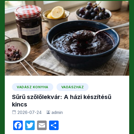
e
er
z
o
e
b
a
k
g
o
m
o
e
k
g
VADÁSZ KONYHA
VADÁSZHÁZ
Sűrű szőlőlekvár: A házi készítésű
kincs
2026-07-24
admin
F
T
E
O