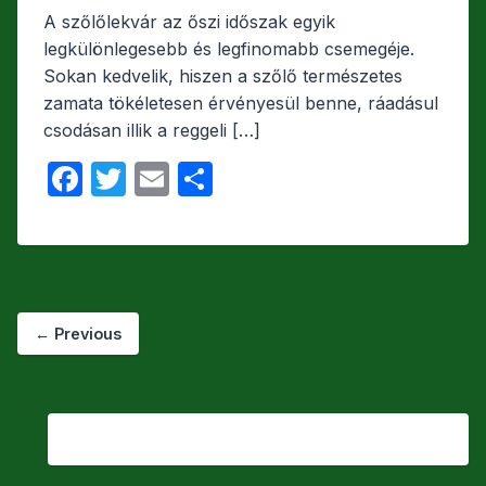
a
w
m
s
A szőlőlekvár az őszi időszak egyik
c
itt
ail
s
legkülönlegesebb és legfinomabb csemegéje.
e
er
z
Sokan kedvelik, hiszen a szőlő természetes
b
a
zamata tökéletesen érvényesül benne, ráadásul
csodásan illik a reggeli […]
o
m
o
e
F
T
E
O
k
g
a
w
m
s
c
itt
ail
s
e
er
z
b
a
← Previous
o
m
o
e
k
g