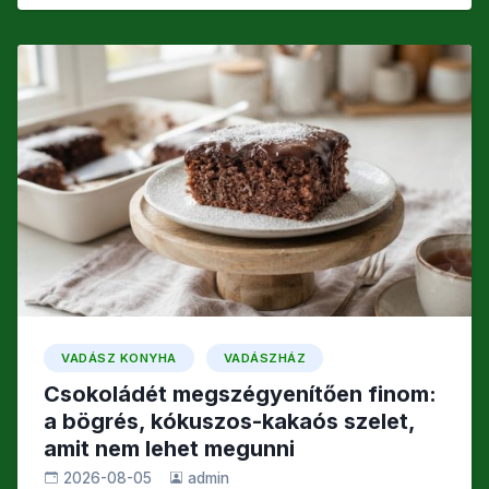
k
g
c
itt
ail
s
e
er
z
b
a
o
m
o
e
k
g
VADÁSZ KONYHA
VADÁSZHÁZ
Csokoládét megszégyenítően finom:
a bögrés, kókuszos-kakaós szelet,
amit nem lehet megunni
2026-08-05
admin