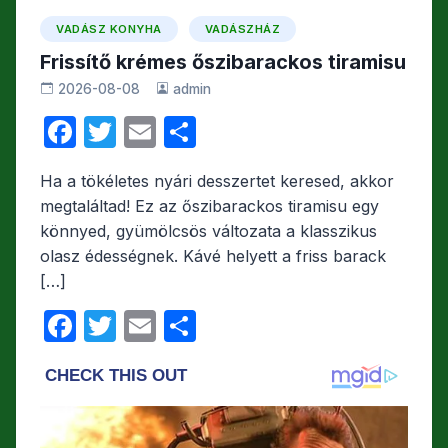
VADÁSZ KONYHA
VADÁSZHÁZ
Frissítő krémes őszibarackos tiramisu
2026-08-08
admin
F
T
E
O
a
w
m
s
Ha a tökéletes nyári desszertet keresed, akkor
c
itt
ail
s
megtaláltad! Ez az őszibarackos tiramisu egy
e
er
z
könnyed, gyümölcsös változata a klasszikus
b
a
olasz édességnek. Kávé helyett a friss barack
[…]
o
m
o
e
F
T
E
O
k
g
a
w
m
s
c
itt
ail
s
e
er
z