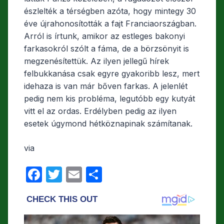
észlelték a térségben azóta, hogy mintegy 30
éve újrahonosították a fajt Franciaországban.
Arról is írtunk, amikor az estleges bakonyi
farkasokról szólt a fáma, de a börzsönyit is
megzenésítettük. Az ilyen jellegű hírek
felbukkanása csak egyre gyakoribb lesz, mert
idehaza is van már bőven farkas. A jelenlét
pedig nem kis probléma, legutóbb egy kutyát
vitt el az ordas. Erdélyben pedig az ilyen
esetek úgymond hétköznapinak számítanak.
via
F
T
E
O
a
w
m
s
c
itt
ail
s
e
er
z