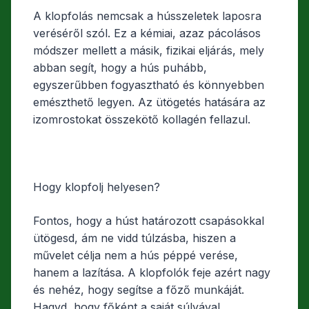
A klopfolás nemcsak a hússzeletek laposra
veréséről szól. Ez a kémiai, azaz pácolásos
módszer mellett a másik, fizikai eljárás, mely
abban segít, hogy a hús puhább,
egyszerűbben fogyasztható és könnyebben
emészthető legyen. Az ütögetés hatására az
izomrostokat összekötő kollagén fellazul.
Hogy klopfolj helyesen?
Fontos, hogy a húst határozott csapásokkal
ütögesd, ám ne vidd túlzásba, hiszen a
művelet célja nem a hús péppé verése,
hanem a lazítása. A klopfolók feje azért nagy
és nehéz, hogy segítse a főző munkáját.
Hagyd, hogy főként a saját súlyával