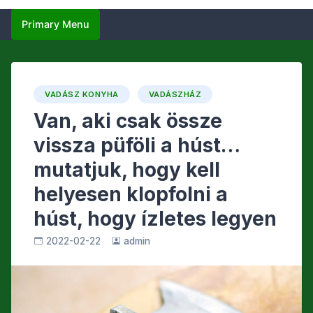
Primary Menu
VADÁSZ KONYHA
VADÁSZHÁZ
Van, aki csak össze
vissza püföli a húst…
mutatjuk, hogy kell
helyesen klopfolni a
húst, hogy ízletes legyen
2022-02-22
admin