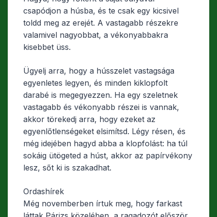
csapódjon a húsba, és te csak egy kicsivel
toldd meg az erejét. A vastagabb részekre
valamivel nagyobbat, a vékonyabbakra
kisebbet üss.
Ügyelj arra, hogy a hússzelet vastagsága
egyenletes legyen, és minden kiklopfolt
darabé is megegyezzen. Ha egy szeletnek
vastagabb és vékonyabb részei is vannak,
akkor törekedj arra, hogy ezeket az
egyenlőtlenségeket elsimítsd. Légy résen, és
még idejében hagyd abba a klopfolást: ha túl
sokáig ütögeted a húst, akkor az papírvékony
lesz, sőt ki is szakadhat.
Ordashírek
Még novemberben írtuk meg, hogy farkast
láttak Párizs közelében, a ragadozót először