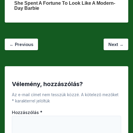
←
Previous
Next
→
Vélemény, hozzászólás?
Az e-mail címet nem tesszük közzé.
A kötelező mezőket
*
karakterrel jelöltük
Hozzászólás
*