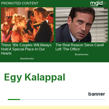
Skip
to
Egy Kalappal
content
banner