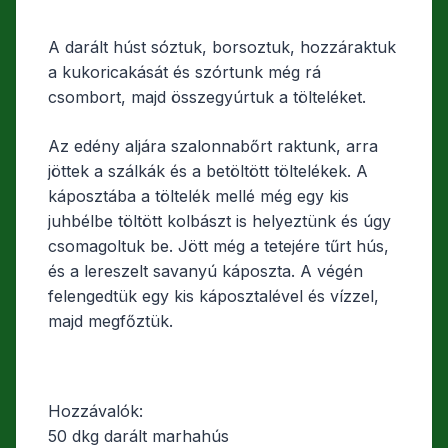
A darált húst sóztuk, borsoztuk, hozzáraktuk
a kukoricakását és szórtunk még rá
csombort, majd összegyúrtuk a tölteléket.
Az edény aljára szalonnabőrt raktunk, arra
jöttek a szálkák és a betöltött töltelékek. A
káposztába a töltelék mellé még egy kis
juhbélbe töltött kolbászt is helyeztünk és úgy
csomagoltuk be. Jött még a tetejére tűrt hús,
és a lereszelt savanyú káposzta. A végén
felengedtük egy kis káposztalével és vízzel,
majd megfőztük.
Hozzávalók:
50 dkg darált marhahús