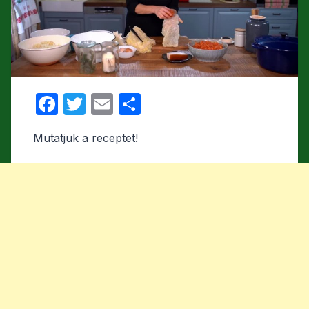
F
T
E
O
a
w
m
s
Mutatjuk a receptet!
c
itt
ail
s
e
er
z
b
a
o
m
o
e
k
g