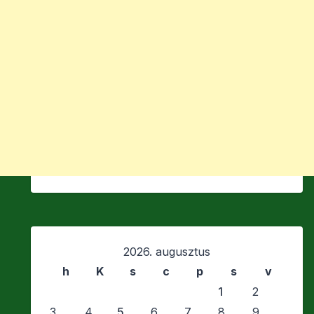
2026. augusztus
h
K
s
c
p
s
v
1
2
3
4
5
6
7
8
9