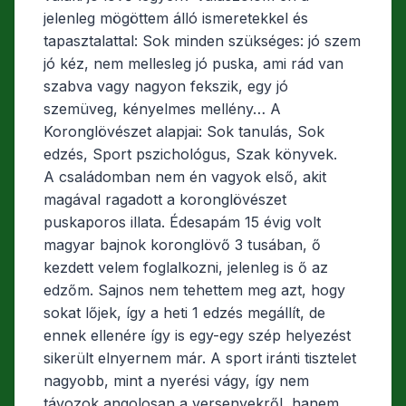
jelenleg mögöttem álló ismeretekkel és
tapasztalattal: Sok minden szükséges: jó szem
jó kéz, nem mellesleg jó puska, ami rád van
szabva vagy nagyon fekszik, egy jó
szemüveg, kényelmes mellény… A
Koronglövészet alapjai: Sok tanulás, Sok
edzés, Sport pszichológus, Szak könyvek.
A családomban nem én vagyok első, akit
magával ragadott a koronglövészet
puskaporos illata. Édesapám 15 évig volt
magyar bajnok koronglövő 3 tusában, ő
kezdett velem foglalkozni, jelenleg is ő az
edzőm. Sajnos nem tehettem meg azt, hogy
sokat lőjek, így a heti 1 edzés megállít, de
ennek ellenére így is egy-egy szép helyezést
sikerült elnyernem már. A sport iránti tisztelet
nagyobb, mint a nyerési vágy, így nem
távozok angolosan a versenyekről, hanem