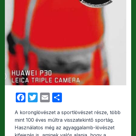
F
T
E
O
a
w
m
s
A koronglövészet a sportlövészet része, több
c
itt
ail
s
mint 100 éves múltra visszatekintő sportág.
e
er
z
Használatos még az agyaggalamb-lövészet
kifejezés is, aminek valós alapja, hogy a