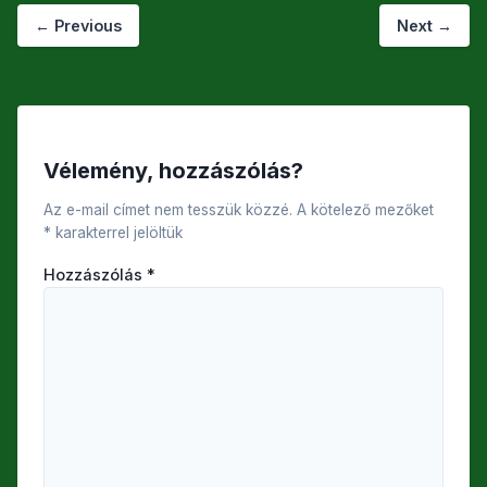
←
Previous
Next
→
Vélemény, hozzászólás?
Az e-mail címet nem tesszük közzé.
A kötelező mezőket
*
karakterrel jelöltük
Hozzászólás
*