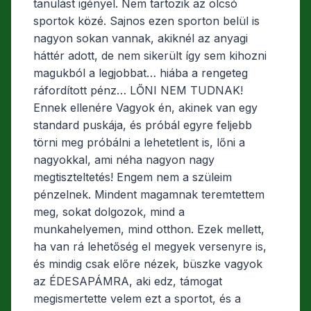
tanulást igényel. Nem tartozik az olcsó
sportok közé. Sajnos ezen sporton belül is
nagyon sokan vannak, akiknél az anyagi
háttér adott, de nem sikerült így sem kihozni
magukból a legjobbat… hiába a rengeteg
ráfordított pénz… LŐNI NEM TUDNAK!
Ennek ellenére Vagyok én, akinek van egy
standard puskája, és próbál egyre feljebb
törni meg próbálni a lehetetlent is, lőni a
nagyokkal, ami néha nagyon nagy
megtiszteltetés! Engem nem a szüleim
pénzelnek. Mindent magamnak teremtettem
meg, sokat dolgozok, mind a
munkahelyemen, mind otthon. Ezek mellett,
ha van rá lehetőség el megyek versenyre is,
és mindig csak előre nézek, büszke vagyok
az ÉDESAPÁMRA, aki edz, támogat
megismertette velem ezt a sportot, és a