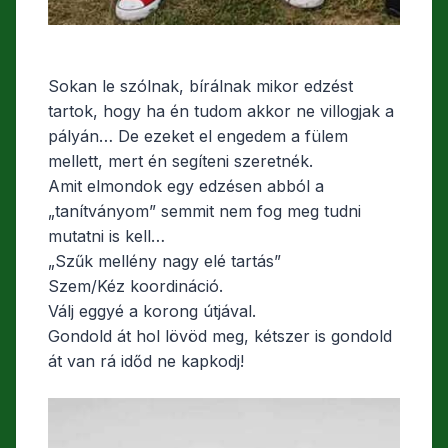
Sokan le szólnak, bírálnak mikor edzést
tartok, hogy ha én tudom akkor ne villogjak a
pályán… De ezeket el engedem a fülem
mellett, mert én segíteni szeretnék.
Amit elmondok egy edzésen abból a
„tanítványom” semmit nem fog meg tudni
mutatni is kell…
„Szűk mellény nagy elé tartás”
Szem/Kéz koordináció.
Válj eggyé a korong útjával.
Gondold át hol lövöd meg, kétszer is gondold
át van rá időd ne kapkodj!