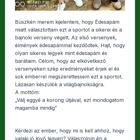
Büszkén merem kijelenteni, hogy Édesapám
miatt választottam ezt a sportot a sikerei és a
bajnoki verseny végett. Az első versenyek,
élmények édesapámmal kezdődtek. Hajt, hogy
olyan sikeres legyek mint édesapám és
barátaim. Célom, hogy az elkövetkező
versenyeken szép eredményeket érjek el és
sok emberrel megszerettessem ezt a sportot.
Lázasan készülök a világbajnokságra.
A mottóm:
„Válj eggyé a korong útjával, ezt mondogatom
magamba mindig”
Kérdezi az ember, hogy mi is kell ahhoz, hogy
valaki jó lövő legyen? Válaszolom én a