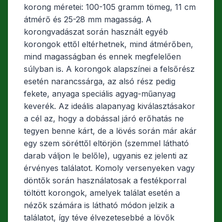
korong méretei: 100-105 gramm tömeg, 11 cm
átmérő és 25-28 mm magasság. A
korongvadászat során használt egyéb
korongok ettől eltérhetnek, mind átmérőben,
mind magasságban és ennek megfelelően
súlyban is. A korongok alapszínei a felsőrész
esetén narancssárga, az alsó rész pedig
fekete, anyaga speciális agyag-műanyag
keverék. Az ideális alapanyag kiválasztásakor
a cél az, hogy a dobással járó erőhatás ne
tegyen benne kárt, de a lövés során már akár
egy szem söréttől eltörjön (szemmel látható
darab váljon le belőle), ugyanis ez jelenti az
érvényes találatot. Komoly versenyeken vagy
döntők során használatosak a festékporral
töltött korongok, amelyek találat esetén a
nézők számára is látható módon jelzik a
találatot, így téve élvezetesebbé a lövők