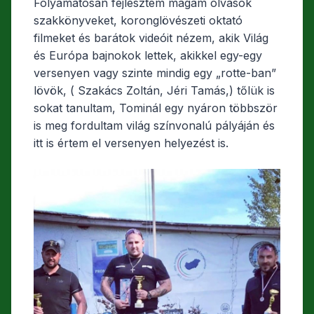
Folyamatosan fejlesztem magam olvasok
szakkönyveket, koronglövészeti oktató
filmeket és barátok videóit nézem, akik Világ
és Európa bajnokok lettek, akikkel egy-egy
versenyen vagy szinte mindig egy „rotte-ban”
lövök, ( Szakács Zoltán, Jéri Tamás,) tőlük is
sokat tanultam, Tominál egy nyáron többször
is meg fordultam világ színvonalú pályáján és
itt is értem el versenyen helyezést is.