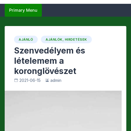
Primary Menu
AJÁNLÓ
AJÁNLÓK, HIRDETÉSEK
Szenvedélyem és
lételemem a
koronglövészet
2021-06-15
admin