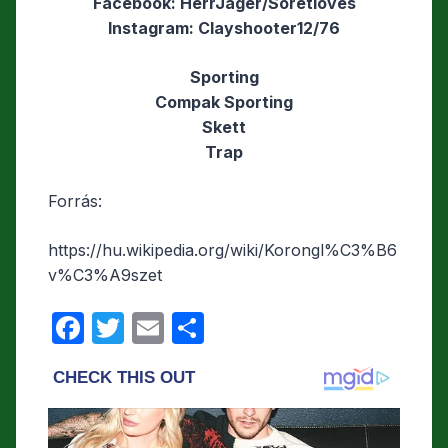
Facebook: HerrJager/Sörétlövés
Instagram: Clayshooter12/76
Sporting
Compak Sporting
Skett
Trap
Forrás:
https://hu.wikipedia.org/wiki/Korongl%C3%B6
v%C3%A9szet
F
T
E
O
a
w
m
s
c
itt
ail
s
e
er
z