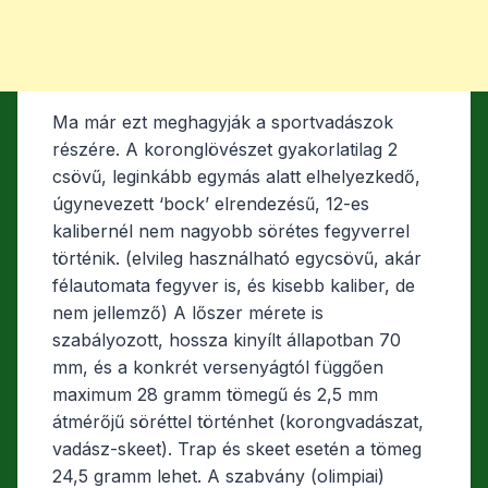
Ma már ezt meghagyják a sportvadászok
részére. A koronglövészet gyakorlatilag 2
csövű, leginkább egymás alatt elhelyezkedő,
úgynevezett ‘bock’ elrendezésű, 12-es
kalibernél nem nagyobb sörétes fegyverrel
történik. (elvileg használható egycsövű, akár
félautomata fegyver is, és kisebb kaliber, de
nem jellemző) A lőszer mérete is
szabályozott, hossza kinyílt állapotban 70
mm, és a konkrét versenyágtól függően
maximum 28 gramm tömegű és 2,5 mm
átmérőjű söréttel történhet (korongvadászat,
vadász-skeet). Trap és skeet esetén a tömeg
24,5 gramm lehet. A szabvány (olimpiai)