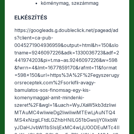
köménymag, szezámmag
ELKÉSZÍTÉS
https://googleads.g.doubleclick.net/pagead/ad
s?client=ca-pub-
0045271904936959&output=html&h=150&slo
tname=9246097226&adk=1330036723&adf=2
441974203&pi=t.ma~as.9246097226&w=598
&fwrn=4&lmt=1677859170&rafmt=11&format
=598×150&url=https%3A%2F%2Fegyszerugy
orsreceptek.com%2Fsorkifli-avagy-
bamulatos-sos-finomsag-egy-kis-
komenymaggal-amit-mindenki-
szeret%2F&wgl=1&uach=WyJXaW5kb3dzIiwi
MTAuMC4wIiwieDg2IiwiIiwiMTEwLjAuNTQ4
MS4xNzgiLFtdLGZhbHNlLG51bGwsIjY0IixbW
yJDaHJvbWl1bSIsIjExMC4wLjU0ODEuMTc4Il