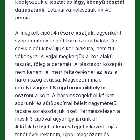
kidolgozzuk a tésztát és
lágy, könnyű tésztát
dagasztunk.
Letakarva kelesztjük kb 40
percig.
A megkelt cipót
4 részre osztjuk,
egyenként
szép gömbölyű cipót formázunk belőle. Az
egyik cipót kinyújtjuk kör alakúra, nem túl
vékonyra. A vajjal megkenjük a kör alakú
tésztát, főleg a peremét. A tésztakör közepét
nem kenem le, mert feltekerésnél az lesz a
háromszög csúcsa. Megsózom majd
derelyevágóval
8 egyforma cikkelyre
osztom
a kört. A háromszögekből kifliket
sodrunk és sütőpapírral bélelt nagyméretű
tepsire sorakoztatjuk őket. Természetesen a
másik 3 cipóval ugyanígy járunk el.
A kiflik tetejét a kevés tejjel
elkevert tojás
fehérjével lekenem, újból megsózom és