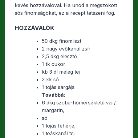
kevés hozzávalóval. Ha unod a megszokott
sós finomságokat, ez a recept tetszeni fog.
HOZZÁVALÓK
50 dkg finomliszt
2 nagy evőkanál zsír
2,5 dkg élesztő
1 tk cukor
kb 3 dl meleg tej
3 kk só
1 tojás sárgája
Továbbá
:
6 dkg szoba-hőmérsékletű vaj /
margarin,
só
1 tojás fehérje,
1 teáskanál tej