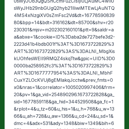
0sWyJOb3QgQShCcmFuZCIsIjI0LjAuMC4wIl0
sWyJHb29nbGUgQ2hyb21lIiwiMTEwLjAuNTQ
4MS4xNzgiXV0sZmFsc2Vd&dt=16778590839
80&bpp=14&bdt=316162&idt=85700&shv=r20
230301&mjsv=m202302160101&ptt=9&saldr=a
a&abxe=1&cookie=ID%3Daba2de727befe3d2-
2223d41b4bdb001f%3AT%3D1673722829%3
ART%3D1673722829%3AS%3DALNI_MbgXis
kUOhfesWEII9RMQZ4skqTtw&gpic=UID%3D0
0000ba258952fc3%3AT%3D1673722829%3
ART%3D1677777954%3AS%3DALNI_MbhF
CuxYZLOcKVUj8gEMlakqJcctw&prev_fmts=0
x0&nras=1&correlator=1005020997406&frm=
20&pv=1&ga_vid=254890296.1673722828&ga_
sid=1677859118&ga_hid=344529508&ga_fc=1
&rplot=4&u_tz=60&u_his=1&u_h=768&u_w=13
66&u_ah=728&u_aw=1366&u_cd=24&u_sd=1&
dmc=4&adx=531&ady=1348&biw=1349&bih=6