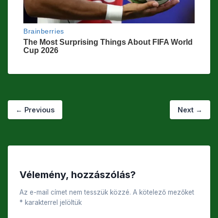
←
Previous
Next
→
Vélemény, hozzászólás?
Az e-mail címet nem tesszük közzé.
A kötelező mezőket
*
karakterrel jelöltük