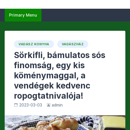
Primary Menu
VADÁSZ KONYHA
VADÁSZHÁZ
Sörkifli, bámulatos sós
finomság, egy kis
köménymaggal, a
vendégek kedvenc
ropogtatnivalója!
2023-03-03
admin