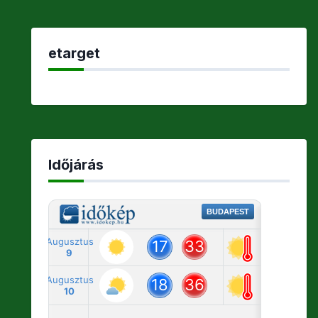
etarget
Időjárás