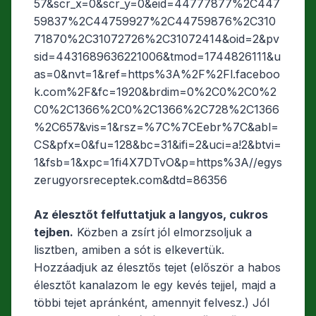
57&scr_x=0&scr_y=0&eid=44777877%2C447
59837%2C44759927%2C44759876%2C310
71870%2C31072726%2C31072414&oid=2&pv
sid=4431689636221006&tmod=1744826111&u
as=0&nvt=1&ref=https%3A%2F%2Fl.faceboo
k.com%2F&fc=1920&brdim=0%2C0%2C0%2
C0%2C1366%2C0%2C1366%2C728%2C1366
%2C657&vis=1&rsz=%7C%7CEebr%7C&abl=
CS&pfx=0&fu=128&bc=31&ifi=2&uci=a!2&btvi=
1&fsb=1&xpc=1fi4X7DTvO&p=https%3A//egys
zerugyorsreceptek.com&dtd=86356
Az élesztőt felfuttatjuk a langyos, cukros
tejben.
Közben a zsírt jól elmorzsoljuk a
lisztben, amiben a sót is elkevertük.
Hozzáadjuk az élesztős tejet (először a habos
élesztőt kanalazom le egy kevés tejjel, majd a
többi tejet apránként, amennyit felvesz.) Jól