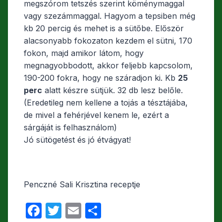
megszórom tetszés szerint köménymaggal
vagy szezámmaggal. Hagyom a tepsiben még
kb 20 percig és mehet is a sütőbe. Először
alacsonyabb fokozaton kezdem el sütni, 170
fokon, majd amikor látom, hogy
megnagyobbodott, akkor feljebb kapcsolom,
190-200 fokra, hogy ne száradjon ki. Kb
25
perc
alatt készre sütjük. 32 db lesz belőle.
(Eredetileg nem kellene a tojás a tésztájába,
de mivel a fehérjével kenem le, ezért a
sárgáját is felhasználom)
Jó sütögetést és jó étvágyat!
Penczné Sali Krisztina‎ receptje
F
T
E
O