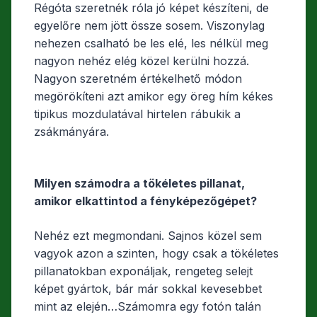
Régóta szeretnék róla jó képet készíteni, de
egyelőre nem jött össze sosem. Viszonylag
nehezen csalható be les elé, les nélkül meg
nagyon nehéz elég közel kerülni hozzá.
Nagyon szeretném értékelhető módon
megörökíteni azt amikor egy öreg hím kékes
tipikus mozdulatával hirtelen rábukik a
zsákmányára.
Milyen számodra a tökéletes pillanat,
amikor elkattintod a fényképezőgépet?
Nehéz ezt megmondani. Sajnos közel sem
vagyok azon a szinten, hogy csak a tökéletes
pillanatokban exponáljak, rengeteg selejt
képet gyártok, bár már sokkal kevesebbet
mint az elején…Számomra egy fotón talán