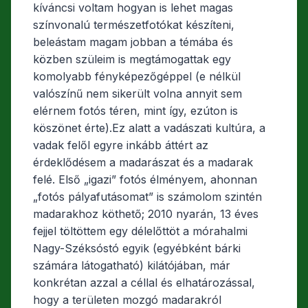
kíváncsi voltam hogyan is lehet magas
színvonalú természetfotókat készíteni,
beleástam magam jobban a témába és
közben szüleim is megtámogattak egy
komolyabb fényképezőgéppel (e nélkül
valószínű nem sikerült volna annyit sem
elérnem fotós téren, mint így, ezúton is
köszönet érte).Ez alatt a vadászati kultúra, a
vadak felől egyre inkább áttért az
érdeklődésem a madarászat és a madarak
felé. Első „igazi” fotós élményem, ahonnan
„fotós pályafutásomat” is számolom szintén
madarakhoz köthető; 2010 nyarán, 13 éves
fejjel töltöttem egy délelőttöt a mórahalmi
Nagy-Széksóstó egyik (egyébként bárki
számára látogatható) kilátójában, már
konkrétan azzal a céllal és elhatározással,
hogy a területen mozgó madarakról