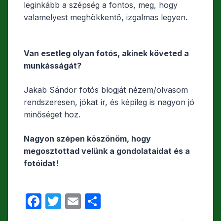
leginkább a szépség a fontos, meg, hogy
valamelyest meghökkentő, izgalmas legyen.
Van esetleg olyan fotós, akinek követed a
munkásságát?
Jakab Sándor fotós blogját nézem/olvasom
rendszeresen, jókat ír, és képileg is nagyon jó
minőséget hoz.
Nagyon szépen köszönöm, hogy
megosztottad velünk a gondolataidat és a
fotóidat!
F
T
E
O
a
w
m
s