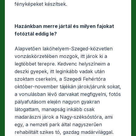
fényképeket készítsek.
Hazánkban merre jártál és milyen fajokat
fotóztál eddig le?
Alapvetően lakóhelyem-Szeged-közvetlen
vonzáskörzetében mozgok, itt járok ki a
legtöbbet terepre. Kedvenc helyszíneim a
deszki gyepek, itt leginkább vadak után
szoktam cserkelni, a Szegedi Fehértóra
október-november tájékán járok/járunk sokat,
a vonulásban lévő darvakat megfigyelni, fotós
pályafutásom elején nagyon gyakran
látogattam, manapság inkább csak
madarászni járok a Nagy-széksóstóra, ami
egy, a nemzeti park által nagyszerűen
rehabilitált szikes tó, gazdag madárvilággal.