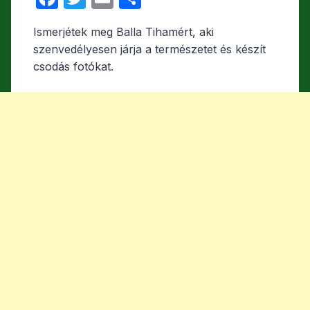
a
w
m
s
Ismerjétek meg Balla Tihamért, aki
c
itt
ail
s
szenvedélyesen járja a természetet és készít
e
er
z
csodás fotókat.
b
a
o
m
o
e
k
g