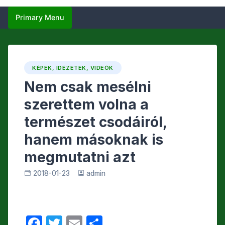
Primary Menu
KÉPEK, IDÉZETEK, VIDEÓK
Nem csak mesélni
szerettem volna a
természet csodáiról,
hanem másoknak is
megmutatni azt
2018-01-23
admin
F
T
E
O