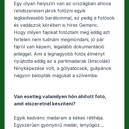
Egy olyan helyszín van az országban ahova
rendszeresen járok fotózni egyik
legkedvesebb barátommal, ez pedig a fotósok
és vadászok körében is híres Gemenc.
Hogy milyen fajokat fotóztam meg eddig azt
hirtelen nem tudnám megmondani, jó pár
fajról van képem, legalább dokumentáció
jelleggel. Ami a legnagyobb fotós élményt
nyújtotta eddig az a partimadarak (limicolák)
fényképezése volt, a gólyatöcsök, gulipánok
nagyon belopták magukat a szívembe.
Van esetleg valamilyen hőn áhított fotó,
amit elszeretnél készíteni?
Egyik kedvenc madaram a kékes rétihéja.
Egyszerűen gyönyörű madár, lenyűgöz…