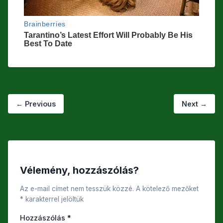
←
Previous
Next
→
Vélemény, hozzászólás?
Az e-mail címet nem tesszük közzé.
A kötelező mezőket
*
karakterrel jelöltük
Hozzászólás
*