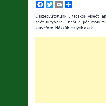
F
T
E
O
a
w
m
s
Összegyűjtöttünk 3 tacskós videót, a
c
itt
ail
s
saját kutyájára. Ebből a pár rövid f
e
er
z
kutyafajta. Nézzük melyek ezek…
b
a
o
m
o
e
k
g