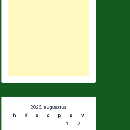
2026. augusztus
h
K
s
c
p
s
v
1
2