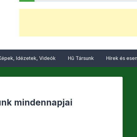
Képek, Idézetek, Videók
Hű Társunk
Hírek és es
unk mindennapjai