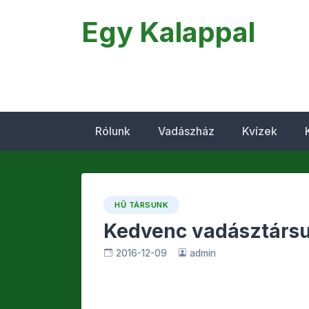
Egy Kalappal
Rólunk
Vadászház
Kvízek
HŰ TÁRSUNK
Kedvenc vadásztárs
2016-12-09
admin