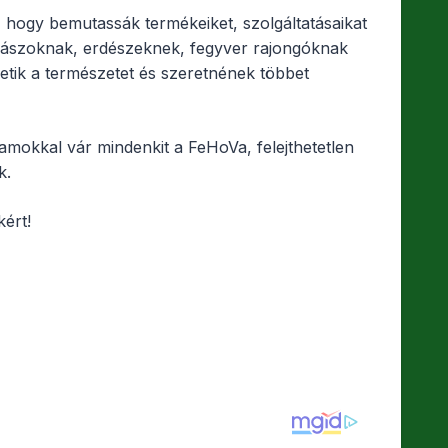
 hogy bemutassák termékeiket, szolgáltatásaikat
gászoknak, erdészeknek, fegyver rajongóknak
etik a természetet és szeretnének többet
gramokkal vár mindenkit a FeHoVa, felejthetetlen
k.
ért!