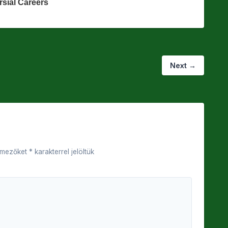
Next
→
 mezőket
*
karakterrel jelöltük