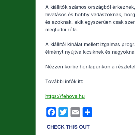
A kiállítók számos országból érkeznek,
hivatásos és hobby vadászoknak, hor
és azoknak, akik egyszerűen csak szer
megtudni róla.
A kiállítói kínálat mellett izgalmas pro
élményt nyújtva kicsiknek és nagyokna
Nézzen körbe honlapunkon a részletek
További infók itt:
https://fehova.hu
F
T
E
O
a
w
m
s
c
itt
ail
s