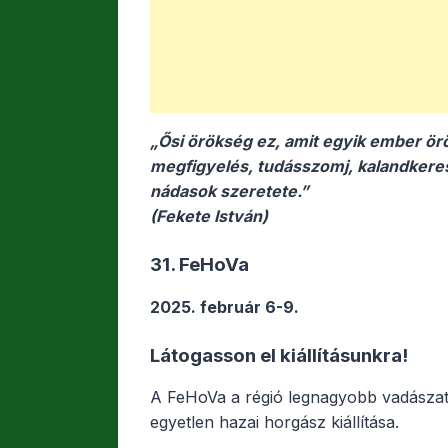
k
g
„Ősi örökség ez, amit egyik ember örö
megfigyelés, tudásszomj, kalandkeres
nádasok szeretete.”
(Fekete István)
31. FeHoVa
2025. február 6-9.
Látogasson el kiállításunkra!
A FeHoVa a régió legnagyobb vadásza
egyetlen hazai horgász kiállítása.