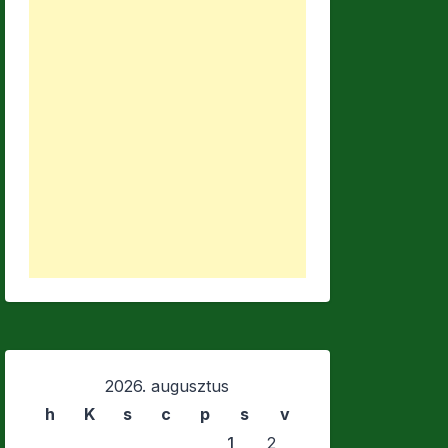
2026. augusztus
h
K
s
c
p
s
v
1
2