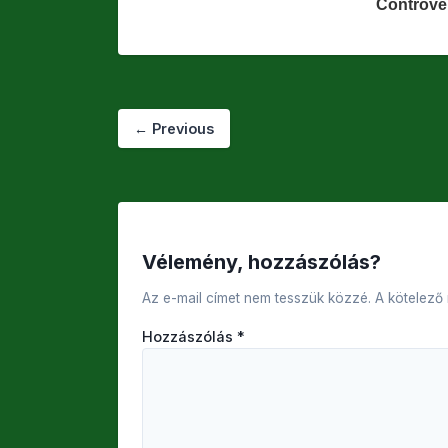
←
Previous
Vélemény, hozzászólás?
Az e-mail címet nem tesszük közzé.
A kötelező
Hozzászólás
*