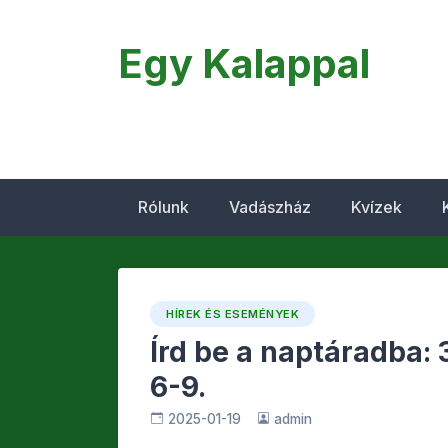
content
Egy Kalappal
Rólunk
Vadászház
Kvízek
HÍREK ÉS ESEMÉNYEK
Írd be a naptáradba: 
6-9.
2025-01-19
admin