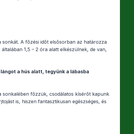
a sonkát. A főzési időt elsősorban az határozza
ltalában 1,5 – 2 óra alatt elkészülnek, de van,
 lángot a hús alatt, tegyünk a lábasba
 ha sonkalében főzzük, csodálatos kísérőt kapunk
jtojást is, hiszen fantasztikusan egészséges, és