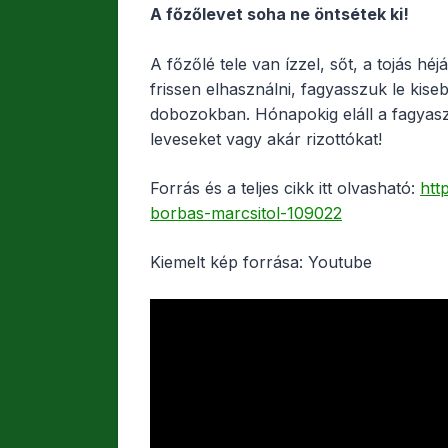
A főzőlevet soha ne öntsétek ki!
A főzőlé tele van ízzel, sőt, a tojás hé
frissen elhasználni, fagyasszuk le ki
dobozokban. Hónapokig eláll a fagyaszt
leveseket vagy akár rizottókat!
Forrás és a teljes cikk itt olvasható:
htt
borbas-marcsitol-109022
Kiemelt kép forrása: Youtube