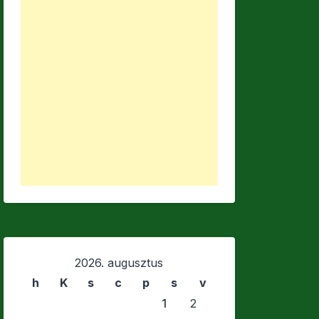
2026. augusztus
h
K
s
c
p
s
v
1
2