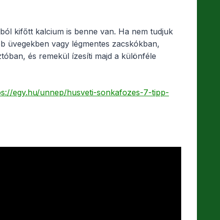
jából kifőtt kalcium is benne van. Ha nem tudjuk
sebb üvegekben vagy légmentes zacskókban,
óban, és remekül ízesíti majd a különféle
ps://egy.hu/unnep/husveti-sonkafozes-7-tipp-