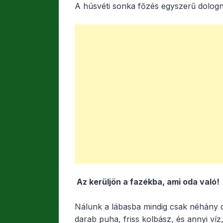
A húsvéti sonka főzés egyszerű dologn
c
itt
ail
s
e
er
z
b
a
o
m
o
e
k
g
Az kerüljön a fazékba, ami oda való!
Nálunk a lábasba mindig csak néhány d
darab puha, friss kolbász, és annyi víz