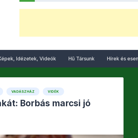
Képek, Idézetek, Videók
Hű Társunk
Hírek és es
VADÁSZHÁZ
VIDÉK
nkát: Borbás marcsi jó