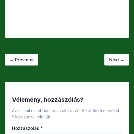
←
Previous
Next
→
Vélemény, hozzászólás?
Az e-mail címet nem tesszük közzé.
A kötelező mezőket
*
karakterrel jelöltük
Hozzászólás
*