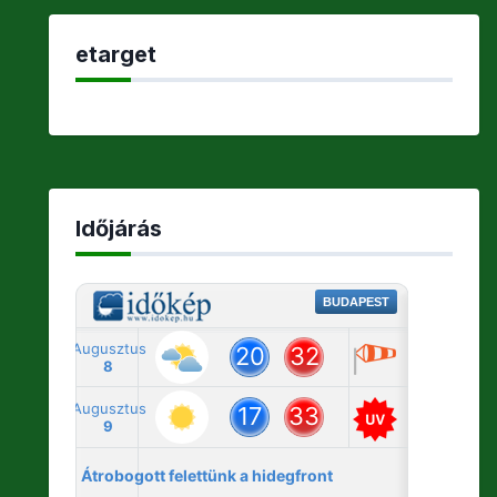
etarget
Időjárás