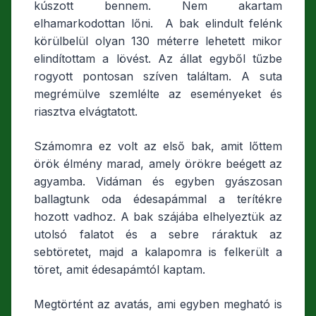
kúszott bennem. Nem akartam
elhamarkodottan lőni. A bak elindult felénk
körülbelül olyan 130 méterre lehetett mikor
elindítottam a lövést. Az állat egyből tűzbe
rogyott pontosan szíven találtam. A suta
megrémülve szemlélte az eseményeket és
riasztva elvágtatott.
Számomra ez volt az első bak, amit lőttem
örök élmény marad, amely örökre beégett az
agyamba. Vidáman és egyben gyászosan
ballagtunk oda édesapámmal a terítékre
hozott vadhoz. A bak szájába elhelyeztük az
utolsó falatot és a sebre ráraktuk az
sebtöretet, majd a kalapomra is felkerült a
töret, amit édesapámtól kaptam.
Megtörtént az avatás, ami egyben megható is