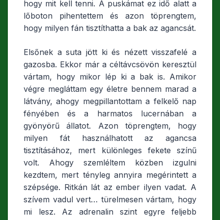
hogy mit kell tenni. A puskámat ez idő alatt a
lőboton pihentettem és azon töprengtem,
hogy milyen fán tisztíthatta a bak az agancsát.
Elsőnek a suta jött ki és nézett visszafelé a
gazosba. Ekkor már a céltávcsövön keresztül
vártam, hogy mikor lép ki a bak is. Amikor
végre megláttam egy életre bennem marad a
látvány, ahogy megpillantottam a felkelő nap
fényében és a harmatos lucernában a
gyönyörű állatot. Azon töprengtem, hogy
milyen fát használhatott az agancsa
tisztításához, mert különleges fekete színű
volt. Ahogy szemléltem közben izgulni
kezdtem, mert tényleg annyira megérintett a
szépsége. Ritkán lát az ember ilyen vadat. A
szívem vadul vert… türelmesen vártam, hogy
mi lesz. Az adrenalin szint egyre feljebb