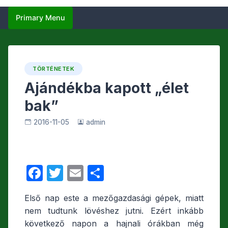
Primary Menu
TÖRTÉNETEK
Ajándékba kapott „élet
bak”
2016-11-05
admin
F
T
E
O
a
w
m
s
Első nap este a mezőgazdasági gépek, miatt
c
itt
ail
s
nem tudtunk lövéshez jutni. Ezért inkább
e
er
z
következő napon a hajnali órákban még