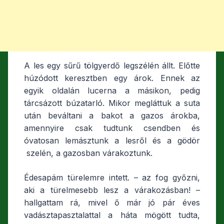
A les egy sűrű tölgyerdő legszélén állt. Előtte
húzódott keresztben egy árok. Ennek az
egyik oldalán lucerna a másikon, pedig
tárcsázott búzatarló. Mikor megláttuk a suta
után beváltani a bakot a gazos árokba,
amennyire csak tudtunk csendben és
óvatosan lemásztunk a lesről és a gödör
szelén, a gazosban várakoztunk.
Édesapám türelemre intett. – az fog győzni,
aki a türelmesebb lesz a várakozásban! –
hallgattam rá, mivel ő már jó pár éves
vadásztapasztalattal a háta mögött tudta,