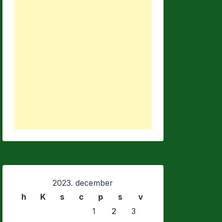
2023. december
h
K
s
c
p
s
v
1
2
3