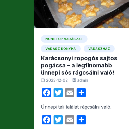
NONSTOP VADÁSZAT
VADÁSZ KONYHA
VADÁSZHÁZ
Karácsonyi ropogós sajtos
pogácsa – a legfinomabb
ünnepi sós rágcsálni való!
2023-12-02
admin
F
T
E
O
a
w
m
s
Ünnepi teli találat rágcsálni való.
c
itt
ail
s
F
T
E
O
e
er
z
a
w
m
s