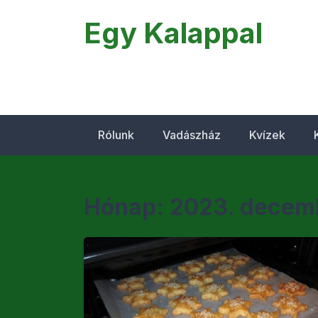
Egy Kalappal
Rólunk
Vadászház
Kvízek
Hónap:
2023. decem