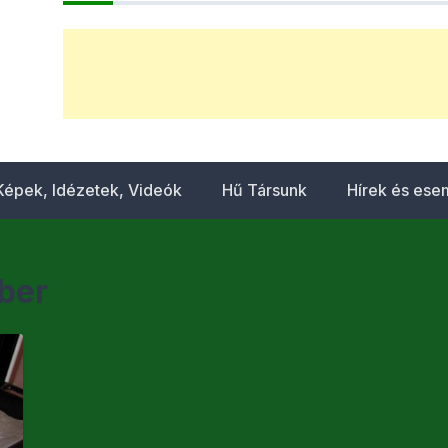
Képek, Idézetek, Videók
Hű Társunk
Hírek és es
ber