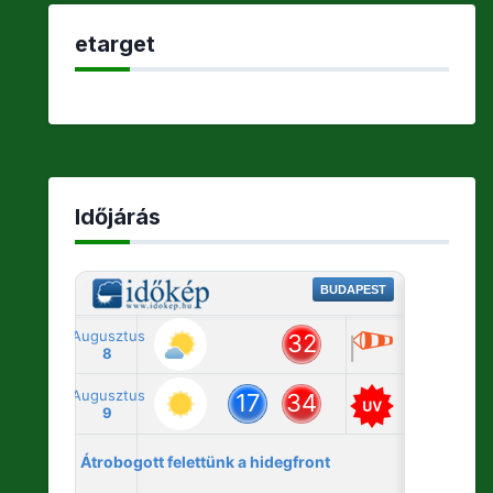
etarget
Időjárás