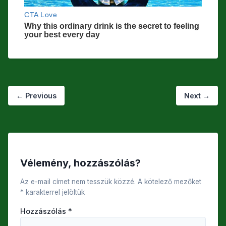
←
Previous
Next
→
Vélemény, hozzászólás?
Az e-mail címet nem tesszük közzé.
A kötelező mezőket
*
karakterrel jelöltük
Hozzászólás
*