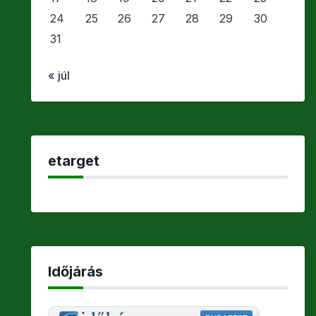
24
25
26
27
28
29
30
31
« júl
etarget
Időjárás