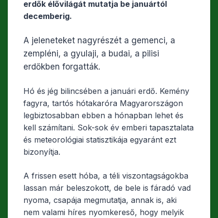
e
er
z
erdők élővilágát mutatja be januártól
b
a
decemberig.
o
m
A jeleneteket nagyrészét a gemenci, a
o
e
zempléni, a gyulaji, a budai, a pilisi
k
g
erdőkben forgatták.
Hó és jég bilincsében a januári erdő. Kemény
fagyra, tartós hótakaróra Magyarországon
legbiztosabban ebben a hónapban lehet és
kell számítani. Sok-sok év emberi tapasztalata
és meteorológiai statisztikája egyaránt ezt
bizonyítja.
A frissen esett hóba, a téli viszontagságokba
lassan már beleszokott, de bele is fáradó vad
nyoma, csapája megmutatja, annak is, aki
nem valami híres nyomkereső, hogy melyik