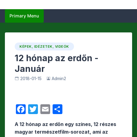
Primary Menu
KÉPEK, IDÉZETEK, VIDEÓK
12 hónap az erdőn -
Január
2018-01-15
Admin2
F
T
E
O
a
w
m
s
A 12 hónap az erdőn egy színes, 12 részes
c
itt
ail
s
magyar természetfilm-sorozat, ami az