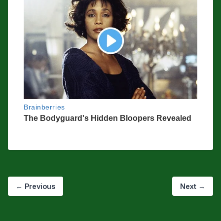
←
Previous
Next
→