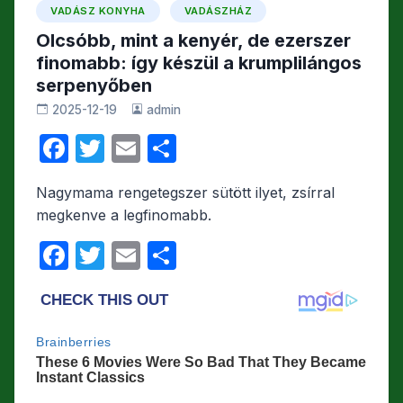
VADÁSZ KONYHA
VADÁSZHÁZ
Olcsóbb, mint a kenyér, de ezerszer
finomabb: így készül a krumplilángos
serpenyőben
2025-12-19
admin
F
T
E
O
a
w
m
s
Nagymama rengetegszer sütött ilyet, zsírral
c
itt
ail
s
megkenve a legfinomabb.
e
er
z
F
T
E
O
b
a
a
w
m
s
o
m
c
itt
ail
s
o
e
e
er
z
k
g
b
a
o
m