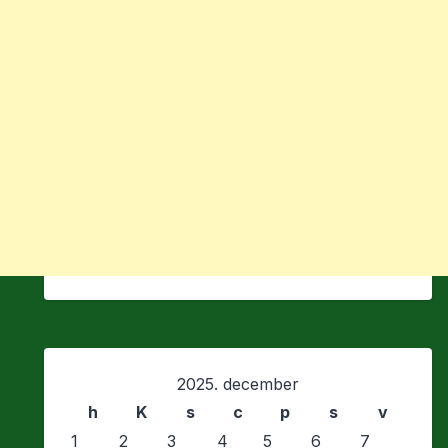
2025. december
h
K
s
c
p
s
v
1
2
3
4
5
6
7